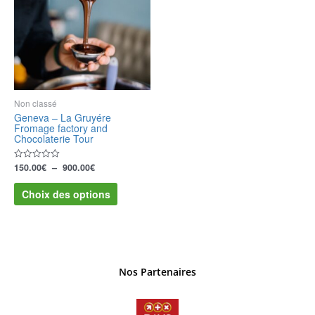
plusieurs
à
900.00€
variations.
Les
options
peuvent
être
choisies
sur
Non classé
la
Geneva – La Gruyére
Fromage factory and
page
Chocolaterie Tour
du
produit
150.00
€
–
900.00
€
Note
0
sur
Choix des options
5
Nos Partenaires