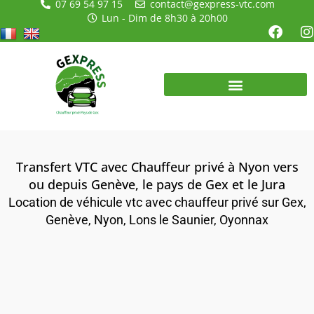
07 69 54 97 15
contact@gexpress-vtc.com
Aller
Lun - Dim de 8h30 à 20h00
au
F
I
contenu
a
n
c
s
e
t
b
a
o
g
o
r
k
a
Transfert VTC avec Chauffeur privé à Nyon vers
ou depuis Genève, le pays de Gex et le Jura
Location de véhicule vtc avec chauffeur privé sur Gex,
Genève, Nyon, Lons le Saunier, Oyonnax